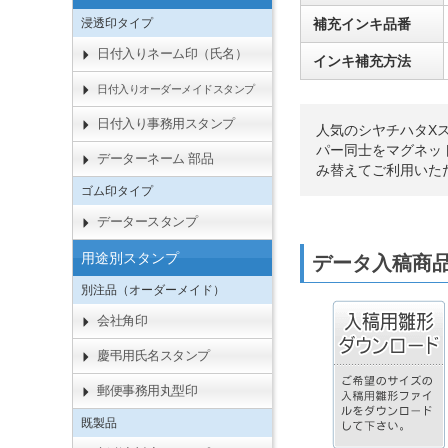
浸透印タイプ
補充インキ品番
日付入りネーム印（氏名）
インキ補充方法
日付入りオーダーメイドスタンプ
日付入り事務用スタンプ
人気のシヤチハタX
パー同士をマグネッ
データーネーム 部品
み替えてご利用いた
ゴム印タイプ
データースタンプ
用途別スタンプ
データ入稿商
別注品（オーダーメイド）
会社角印
慶弔用氏名スタンプ
郵便事務用丸型印
既製品