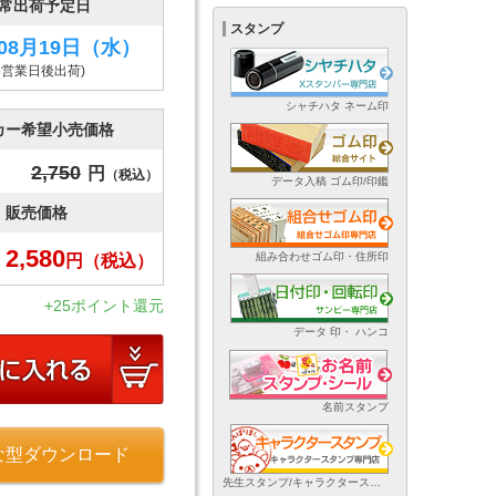
常出荷予定日
スタンプ
年08月19日
（水）
5営業日後出荷)
シャチハタ ネーム印
カー希望小売価格
2,750
円
（税込）
データ入稿 ゴム印/印鑑
販売価格
2,580
組み合わせゴム印・住所印
円
（税込）
+25ポイント還元
データ 印・ ハンコ
名前スタンプ
な型ダウンロード
先生スタンプ/キャラクタースタンプ