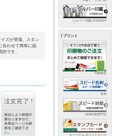
シルバー 印鑑 CODE925
プリント
サイズが登場。スタン
に合わせて簡単に組
済的です。
印刷総合
名刺
封筒印刷専門店
オリジナル ポイントカード