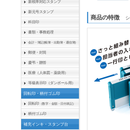
新税率対応スタンプ
新元号スタンプ
商品の特徴
シ
科目印
書類・事務処理
会計・簿記(帳簿・出勤簿・通信簿)
郵便・封筒
慶弔・贈答
医療（人体図・薬袋用）
等級表示印（ダンボール用）
回転印・柄付ゴム印
回転印
（数字・金額・日付表記）
柄付ゴム印
補充インキ・スタンプ台