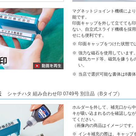
マグネットジョイント機構により
能です。
印面キャップを外して立てても印
ない、自立式スライド機構を採用
せにも便利です。
印面キャップをつけた状態で
強力な磁石を使用しています
磁気カード等、磁気を嫌うも
い。
当店で選択可能な書体は8書
方法
シャチハタ 組み合わせ印 0749号 別注品（Bタイプ）
ホルダーを外して、補充口から中
キが吸い込まれるのを確認しなが
てください。
（画像内の商品はイメージです。
インキ補充の際は、キャップ