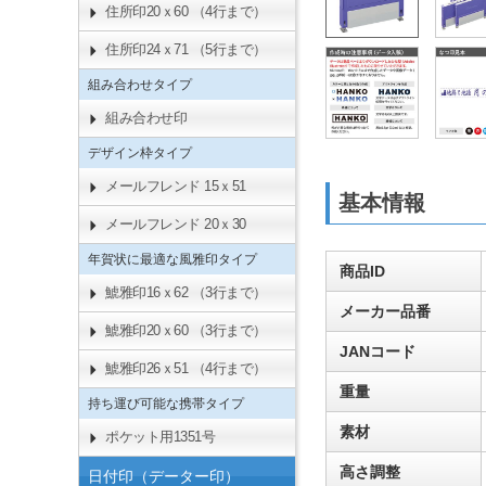
住所印20ｘ60 （4行まで）
住所印24ｘ71 （5行まで）
組み合わせタイプ
組み合わせ印
デザイン枠タイプ
メールフレンド 15ｘ51
基本情報
メールフレンド 20ｘ30
年賀状に最適な風雅印タイプ
商品ID
鯱雅印16ｘ62 （3行まで）
メーカー品番
鯱雅印20ｘ60 （3行まで）
JANコード
鯱雅印26ｘ51 （4行まで）
重量
持ち運び可能な携帯タイプ
素材
ポケット用1351号
高さ調整
日付印（データー印）