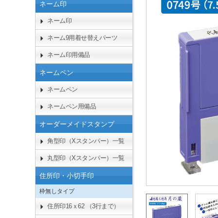
ネーム印
ネーム印
ネーム9用着せ替えパーツ
ネーム印用備品
ネームペン
ネームペン
ネームペン用備品
オーダーメイドスタンプ
角型印（Xスタンパー）一覧
丸型印（Xスタンパー）一覧
住所印・小切手印
枠無しタイプ
住所印16ｘ62 （3行まで）