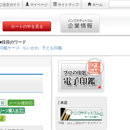
ご注文ガイド
マイページ
サイトマップ
ホーム
カートの中を見る
■注目のワード
印鑑ケース
ちいかわ
子ども印鑑
出荷
メール便対応
本店
印鑑・はんこ総合ポータルサイト