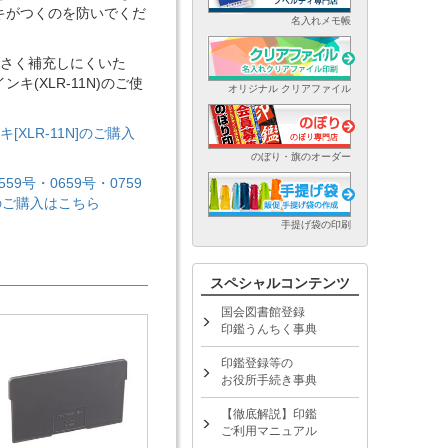
キがつくのを防いでくだ
名入れメモ帳
が小さく補充しにくいた
(XLR-11N)のご使
オリジナル クリアファイル
[XLR-11N]のご購入
のぼり・旗のオーダー
559号・0659号・0759
]のご購入はこちら
手提げ袋の印刷
スペシャルコンテンツ
国会図書館登録
印鑑うんちく事典
印鑑登録等の
お役所手続き事典
【徹底解説】印鑑
ご利用マニュアル