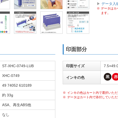
▶
データ入
データはカ
ます。
印面部分
ST-XHC-0749-LUB
印面サイズ
7.5×49
XHC-0749
インキの色
49 74052 610189
インキの色はカート内で選択いただ
約 33g
データはカート内で添付していただ
ASA、再生ABS他
なし