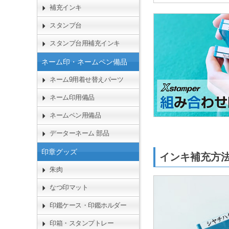
補充インキ
スタンプ台
スタンプ台用補充インキ
ネーム印・ネームペン備品
ネーム9用着せ替えパーツ
ネーム印用備品
ネームペン用備品
データーネーム 部品
印章グッズ
インキ補充
朱肉
なつ印マット
印鑑ケース・印鑑ホルダー
印箱・スタンプトレー