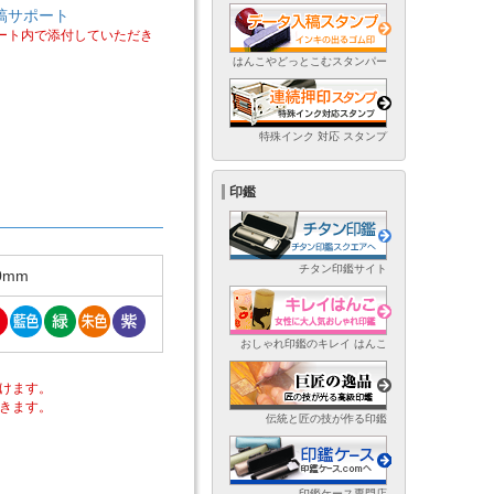
稿サポート
ート内で添付していただき
はんこやどっとこむスタンパー
特殊インク 対応 スタンプ
印鑑
チタン印鑑サイト
.0mm
おしゃれ印鑑のキレイ はんこ
けます。
きます。
伝統と匠の技が作る印鑑
印鑑ケース専門店