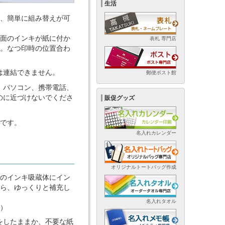
生活
、簡単に組み替えが可
面のインキが紙に付か
表札 専門店
。なつ印時の位置合わ
は連結できません。
郵便ポスト館
。パソコン、携帯電話、
のに近づけないでくださ
販促グッズ
体です。
名入れカレンダー
オリジナルトートバッグ作成
のインキ吸蔵体にイン
ら、ゆっくりと補充し
名入れタオル
）
をしたままか、不要な紙