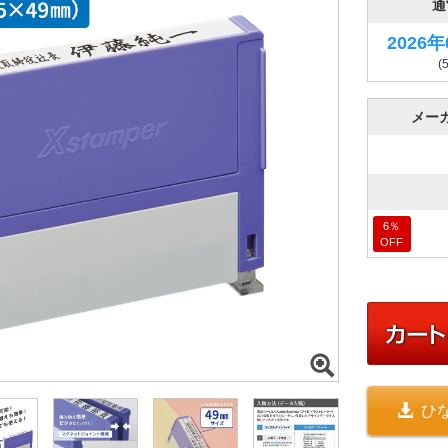
通
2026
(
メー
6
％
OFF
ひ