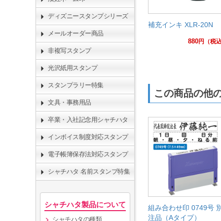
ディズニースタンプシリーズ
補充インキ XLR-20N
メールオーダー商品
880
円
（税
非複写スタンプ
光沢紙用スタンプ
スタンプラリー特集
この商品の他
文具・事務用品
卒業・入社記念用シャチハタ
インボイス制度対応スタンプ
電子帳簿保存法対応スタンプ
シャチハタ 名前スタンプ特集
シャチハタ製品について
組み合わせ印 0749号 
注品（Aタイプ）
シャチハタの種類