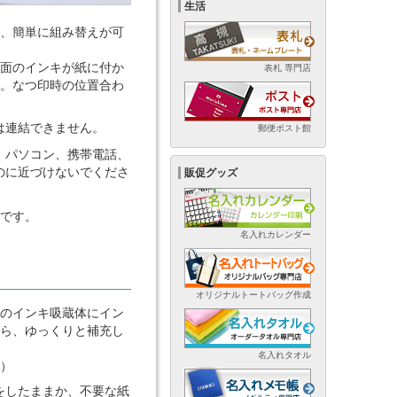
生活
、簡単に組み替えが可
面のインキが紙に付か
表札 専門店
。なつ印時の位置合わ
は連結できません。
郵便ポスト館
。パソコン、携帯電話、
のに近づけないでくださ
販促グッズ
体です。
名入れカレンダー
オリジナルトートバッグ作成
のインキ吸蔵体にイン
ら、ゆっくりと補充し
名入れタオル
）
をしたままか、不要な紙