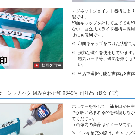
マグネットジョイント機構により
能です。
印面キャップを外して立てても印
ない、自立式スライド機構を採用
せにも便利です。
印面キャップをつけた状態で
強力な磁石を使用しています
磁気カード等、磁気を嫌うも
い。
当店で選択可能な書体は8書
方法
シャチハタ 組み合わせ印 0349号 別注品（Bタイプ）
ホルダーを外して、補充口から中
キが吸い込まれるのを確認しなが
てください。
（画像内の商品はイメージです。
インキ補充の際は、キャップ