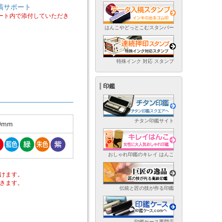
稿サポート
ート内で添付していただき
はんこやどっとこむスタンパー
特殊インク 対応 スタンプ
印鑑
チタン印鑑サイト
.0mm
おしゃれ印鑑のキレイ はんこ
けます。
きます。
伝統と匠の技が作る印鑑
印鑑ケース専門店