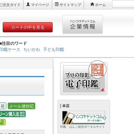
ご注文ガイド
マイページ
サイトマップ
ホーム
カートの中を見る
■注目のワード
印鑑ケース
ちいかわ
子ども印鑑
出荷
メール便対応
本店
印鑑・はんこ総合ポータルサイト