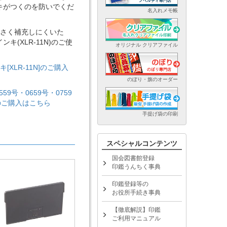
キがつくのを防いでくだ
名入れメモ帳
が小さく補充しにくいた
(XLR-11N)のご使
オリジナル クリアファイル
[XLR-11N]のご購入
のぼり・旗のオーダー
559号・0659号・0759
]のご購入はこちら
手提げ袋の印刷
スペシャルコンテンツ
国会図書館登録
印鑑うんちく事典
印鑑登録等の
お役所手続き事典
【徹底解説】印鑑
ご利用マニュアル