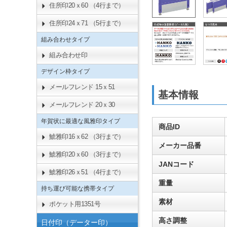
住所印20ｘ60 （4行まで）
住所印24ｘ71 （5行まで）
組み合わせタイプ
組み合わせ印
デザイン枠タイプ
メールフレンド 15ｘ51
基本情報
メールフレンド 20ｘ30
年賀状に最適な風雅印タイプ
商品ID
鯱雅印16ｘ62 （3行まで）
メーカー品番
鯱雅印20ｘ60 （3行まで）
JANコード
鯱雅印26ｘ51 （4行まで）
重量
持ち運び可能な携帯タイプ
素材
ポケット用1351号
高さ調整
日付印（データー印）