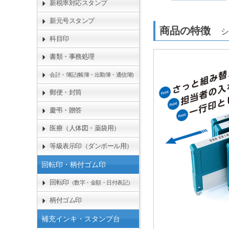
新税率対応スタンプ
新元号スタンプ
商品の特徴
シ
科目印
書類・事務処理
会計・簿記(帳簿・出勤簿・通信簿)
郵便・封筒
慶弔・贈答
医療（人体図・薬袋用）
等級表示印（ダンボール用）
回転印・柄付ゴム印
回転印
（数字・金額・日付表記）
柄付ゴム印
補充インキ・スタンプ台