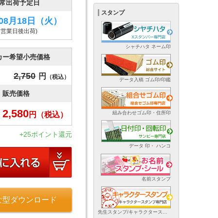
常出荷予定日
スタンプ
年08月18日
（火）
5営業日後出荷)
シャチハタ ネーム印
カー希望小売価格
2,750
円
（税込）
データ入稿 ゴム印/印鑑
販売価格
2,580
組み合わせゴム印・住所印
円
（税込）
+25ポイント還元
データ 印・ ハンコ
名前スタンプ
な型ダウンロード
先生スタンプ/キャラクタースタンプ