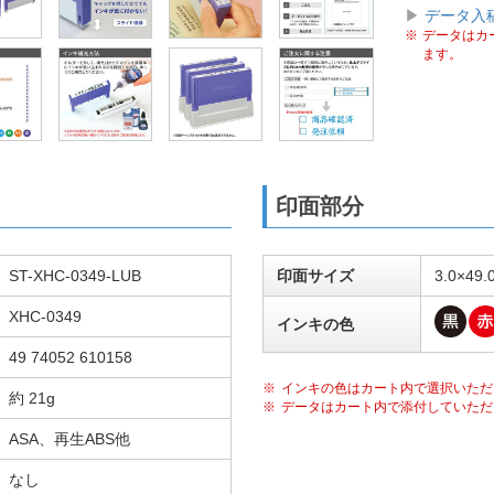
▶
データ入
データはカ
ます。
印面部分
ST-XHC-0349-LUB
印面サイズ
3.0×49
XHC-0349
インキの色
49 74052 610158
インキの色はカート内で選択いただ
約 21g
データはカート内で添付していただ
ASA、再生ABS他
なし