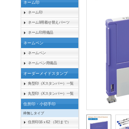
ネーム印
ネーム印
ネーム9用着せ替えパーツ
ネーム印用備品
ネームペン
ネームペン
ネームペン用備品
オーダーメイドスタンプ
角型印（Xスタンパー）一覧
丸型印（Xスタンパー）一覧
住所印・小切手印
枠無しタイプ
住所印16ｘ62 （3行まで）