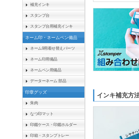
補充インキ
スタンプ台
スタンプ台用補充インキ
ネーム印・ネームペン備品
ネーム9用着せ替えパーツ
ネーム印用備品
ネームペン用備品
データーネーム 部品
印章グッズ
インキ補充
朱肉
なつ印マット
印鑑ケース・印鑑ホルダー
印箱・スタンプトレー