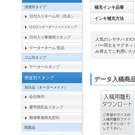
浸透印タイプ
補充インキ品番
日付入りネーム印（氏名）
インキ補充方法
日付入りオーダーメイドスタンプ
日付入り事務用スタンプ
人気のシヤチハタX
パー同士をマグネッ
データーネーム 部品
み替えてご利用いた
ゴム印タイプ
データースタンプ
用途別スタンプ
データ入稿商
別注品（オーダーメイド）
会社角印
慶弔用氏名スタンプ
郵便事務用丸型印
既製品