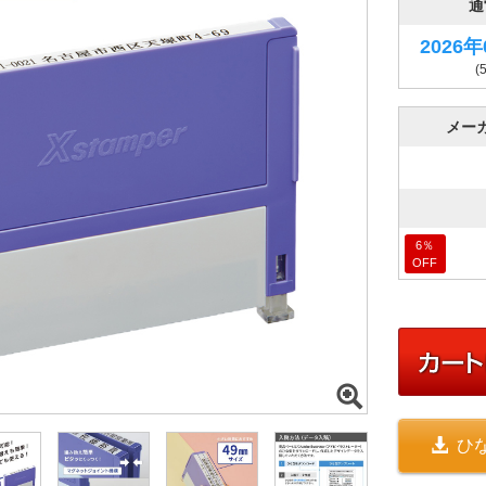
通
2026
(
メー
6
％
OFF
ひ