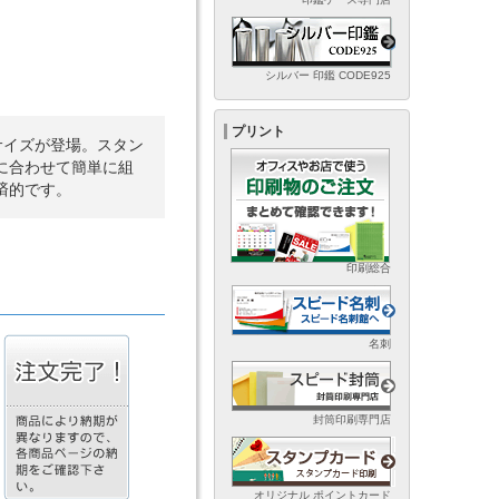
シルバー 印鑑 CODE925
プリント
サイズが登場。スタン
に合わせて簡単に組
済的です。
印刷総合
名刺
封筒印刷専門店
オリジナル ポイントカード