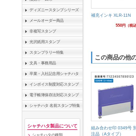
ディズニースタンプシリーズ
補充インキ XLR-11N
メールオーダー商品
550
円
（税
非複写スタンプ
光沢紙用スタンプ
スタンプラリー特集
この商品の他
文具・事務用品
卒業・入社記念用シャチハタ
インボイス制度対応スタンプ
電子帳簿保存法対応スタンプ
シャチハタ 名前スタンプ特集
シャチハタ製品について
組み合わせ印 0349号 
注品（Aタイプ）
シャチハタの種類