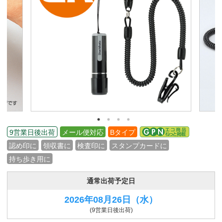
9営業日後出荷
メール便対応
Bタイプ
認め印に
領収書に
検査印に
スタンプカードに
持ち歩き用に
通常出荷予定日
2026年08月26日
（水）
(9営業日後出荷)