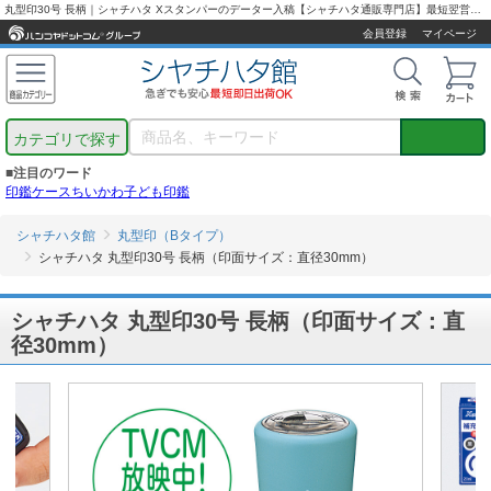
丸型印30号 長柄｜シャチハタ Xスタンパーのデーター入稿【シャチハタ通販専門店】最短翌営業日出荷！
会員登録
マイページ
カテゴリで探す
■注目のワード
印鑑ケース
ちいかわ
子ども印鑑
シャチハタ館
丸型印（Bタイプ）
シャチハタ 丸型印30号 長柄（印面サイズ：直径30mm）
シャチハタ 丸型印30号 長柄（印面サイズ：直
径30mm）