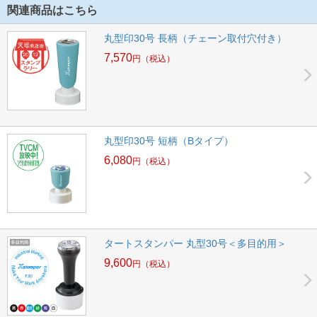
関連商品はこちら
丸型印30号 長柄（チェーン取付穴付き）
7,570
円
（税込）
丸型印30号 短柄（Bタイプ）
6,080
円
（税込）
タートスタンパー 丸型30号＜多目的用＞
9,600
円
（税込）