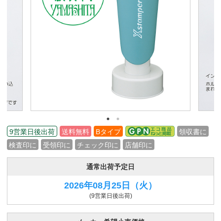
9営業日後出荷
送料無料
Bタイプ
領収書に
検査印に
受領印に
チェック印に
店舗印に
通常出荷予定日
2026年08月25日
（火）
(9営業日後出荷)