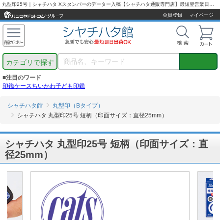
丸型印25号｜シャチハタ Xスタンパーのデーター入稿【シャチハタ通販専門店】最短翌営業日出荷！
会員登録
マイページ
カテゴリで探す
■注目のワード
印鑑ケース
ちいかわ
子ども印鑑
シャチハタ館
丸型印（Bタイプ）
シャチハタ 丸型印25号 短柄（印面サイズ：直径25mm）
シャチハタ 丸型印25号 短柄（印面サイズ：直
径25mm）