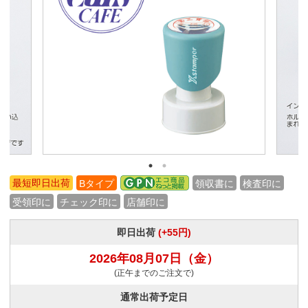
最短即日出荷
Bタイプ
領収書に
検査印に
受領印に
チェック印に
店舗印に
即日出荷
(+55円)
2026年08月07日
（金）
(正午までのご注文で)
通常出荷予定日